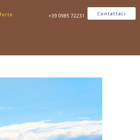
Contattaci
ferte
+39 0985 72231