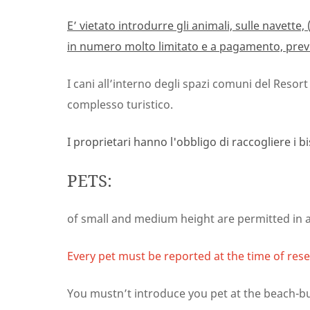
E’ vietato introdurre gli animali, sulle navett
in numero molto limitato e a pagamento, previ
I cani all’interno degli spazi comuni del Resor
complesso turistico.
I proprietari hanno l'obbligo di raccogliere i bi
PETS:
of small and medium height are permitted in a 
Every pet must be reported at the time of reser
You mustn’t introduce you pet at the beach-b